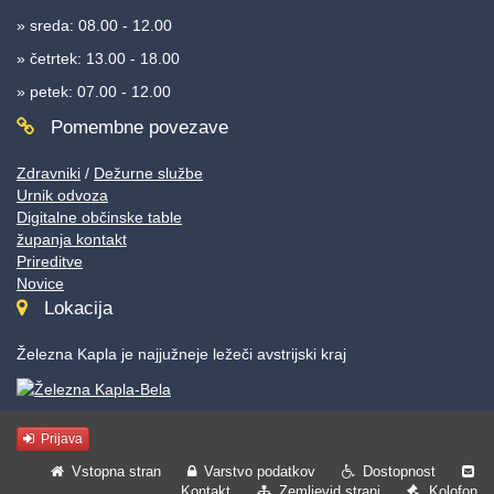
» sreda: 08.00 - 12.00
» četrtek: 13.00 - 18.00
» petek: 07.00 - 12.00
Pomembne povezave
Zdravniki
/
Dežurne službe
Urnik odvoza
Digitalne občinske table
županja kontakt
Prireditve
Novice
Lokacija
Železna Kapla je najjužneje ležeči avstrijski kraj
Prijava
Vstopna stran
Varstvo podatkov
Dostopnost
Kontakt
Zemljevid strani
Kolofon