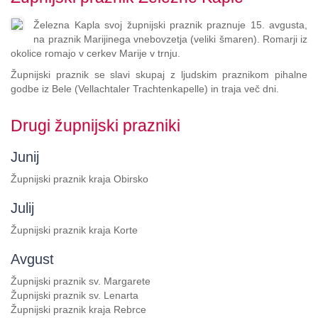
Zum
Inhalt
Železna Kapla svoj župnijski praznik praznuje 15. avgusta,
springen,
na praznik Marijinega vnebovzetja (veliki šmaren). Romarji iz
Accesskey
okolice romajo v cerkev Marije v trnju.
2
,
Zur
Župnijski praznik se slavi skupaj z ljudskim praznikom pihalne
Kontaktseite
godbe iz Bele (Vellachtaler Trachtenkapelle) in traja več dni.
springen,
Accesskey
Drugi župnijski prazniki
3
,
Zur
Junij
Sitemap
springen,
Župnijski praznik kraja Obirsko
Accesskey
4
Julij
Župnijski praznik kraja Korte
Avgust
Župnijski praznik sv. Margarete
Župnijski praznik sv. Lenarta
Župnijski praznik kraja Rebrce