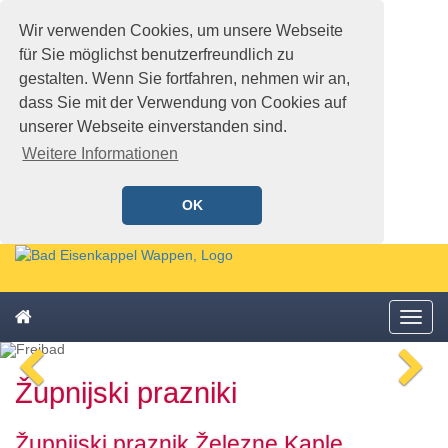
Wir verwenden Cookies, um unsere Webseite
für Sie möglichst benutzerfreundlich zu
gestalten. Wenn Sie fortfahren, nehmen wir an,
dass Sie mit der Verwendung von Cookies auf
unserer Webseite einverstanden sind.
Weitere Informationen
OK
Schnellmenü
Zur
Startseite
springen,
Zum
Accesskey
Startseite
Menü
Schnellmenü
0
,
öffne
zurück
Zur
voriges
n
Zum
Hauptnavigation
Župnijski prazniki
Bild
Bi
Schnellmenü
springen,
zurück
Accesskey
1
,
Župnijski praznik Železne Kaple