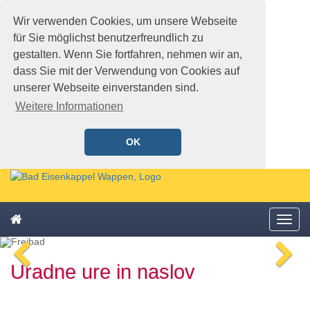
Wir verwenden Cookies, um unsere Webseite
für Sie möglichst benutzerfreundlich zu
gestalten. Wenn Sie fortfahren, nehmen wir an,
dass Sie mit der Verwendung von Cookies auf
unserer Webseite einverstanden sind.
Weitere Informationen
OK
Schnellmenü
Zur
Startseite
springen,
Zum
Accesskey
Startseite
Menü
Schnellmenü
0
,
öffne
zurück
Zur
voriges
n
Zum
Hauptnavigation
Uradne ure in naslov
Bild
Bi
Schnellmenü
springen,
zurück
Accesskey
1
,