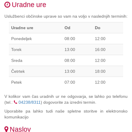
Zum
Uradne ure
Inhalt
springen,
Uslužbenci občinske uprave so vam na voljo v naslednjih terminih:
Accesskey
2
,
Uradne ure
Od
Do
Zur
Kontaktseite
Ponedeljek
08:00
12:00
springen,
Accesskey
Torek
13:00
16:00
3
,
Zur
Sreda
08:00
12:00
Sitemap
Četrtek
13:00
18:00
springen,
Accesskey
Petek
07:00
12:00
4
V kolikor vam čas uradnih ur ne odgovarja, se lahko po telefonu
(tel.:
04238/8311
) dogovorite za izredni termin.
Uporabite pa lahko tudi naše spletne storitve in elektronsko
komunikacijo
Naslov