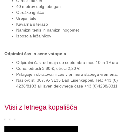
Otroški bazen
40 metrov dolg tobogan
Otroško igrišče
Urejen bife
Kavarna s teraso
Namizni tenis in namizni nogomet
Izposoja ležalnikov
Odpiralni čas in cene vstopnic
Odpiralni čas: od maja do septembra med 10 in 19 uro.
Cene: odrasli 3,80 €, otroci 2,20 €
Prilagojen obratovalni čas v primeru slabega vremena.
Naslov: št. 307, A- 9135 Bad Eisenkappel, Tel.: +43 (0)
4238/8103 ali izven delovnega časa +43 (0)4238/8311
Vtisi z letnega kopališča