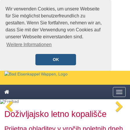
Wir verwenden Cookies, um unsere Webseite
für Sie möglichst benutzerfreundlich zu
gestalten. Wenn Sie fortfahren, nehmen wir an,
dass Sie mit der Verwendung von Cookies auf
unserer Webseite einverstanden sind.
Weitere Informationen
OK
Schnellmenü
Zur
Startseite
springen,
Zum
Accesskey
Startseite
Menü
Schnellmenü
0
,
öffne
zurück
Zur
voriges
n
Zum
Hauptnavigation
Doživljajsko letno kopališče
Bild
Bi
Schnellmenü
springen,
zurück
Accesskey
1
,
Prijetna ohladitev v vročih poletnih dneh