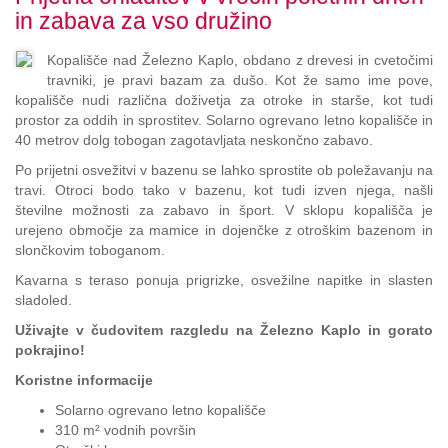
Zum
in zabava za vso družino
Inhalt
springen,
Kopališče nad Železno Kaplo, obdano z drevesi in cvetočimi
Accesskey
travniki, je pravi bazam za dušo. Kot že samo ime pove,
2
,
kopališče nudi različna doživetja za otroke in starše, kot tudi
Zur
prostor za oddih in sprostitev. Solarno ogrevano letno kopališče in
Kontaktseite
40 metrov dolg tobogan zagotavljata neskončno zabavo.
springen,
Accesskey
Po prijetni osvežitvi v bazenu se lahko sprostite ob poležavanju na
3
,
travi. Otroci bodo tako v bazenu, kot tudi izven njega, našli
Zur
številne možnosti za zabavo in šport. V sklopu kopališča je
Sitemap
urejeno območje za mamice in dojenčke z otroškim bazenom in
springen,
slončkovim toboganom.
Accesskey
Kavarna s teraso ponuja prigrizke, osvežilne napitke in slasten
4
sladoled.
Uživajte v čudovitem razgledu na Železno Kaplo in gorato
pokrajino!
Koristne informacije
Solarno ogrevano letno kopališče
310 m² vodnih površin