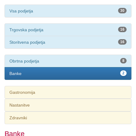
Zum
Inhalt
Vsa podjetja
30
springen,
Accesskey
2
,
Trgovska podjetja
16
Zur
Kontaktseite
Storitvena podjetja
16
springen,
Accesskey
3
,
Obrtna podjetja
8
Zur
Sitemap
Banke
2
springen,
Accesskey
4
Gastronomija
Nastanitve
Zdravniki
Banke