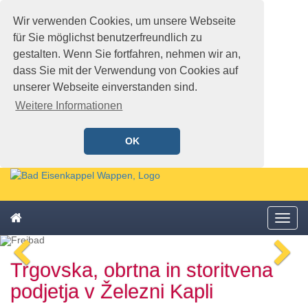
Wir verwenden Cookies, um unsere Webseite
für Sie möglichst benutzerfreundlich zu
gestalten. Wenn Sie fortfahren, nehmen wir an,
dass Sie mit der Verwendung von Cookies auf
unserer Webseite einverstanden sind.
Weitere Informationen
OK
Schnellmenü
Zur
Startseite
springen,
Zum
Accesskey
Startseite
Menü
Schnellmenü
0
,
öffne
zurück
Zur
voriges
n
Zum
Hauptnavigation
Trgovska, obrtna in storitvena
Bild
Bi
Schnellmenü
springen,
zurück
Accesskey
podjetja v Železni Kapli
1
,