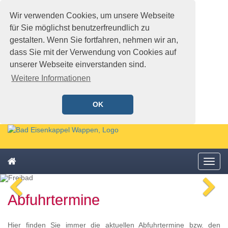
Wir verwenden Cookies, um unsere Webseite
für Sie möglichst benutzerfreundlich zu
gestalten. Wenn Sie fortfahren, nehmen wir an,
dass Sie mit der Verwendung von Cookies auf
unserer Webseite einverstanden sind.
Weitere Informationen
OK
Schnellmenü
Zur
Startseite
springen,
Zum
Accesskey
Startseite
Menü
Schnellmenü
0
,
öffne
zurück
Zur
voriges
n
Zum
Hauptnavigation
Abfuhrtermine
Bild
Bi
Schnellmenü
springen,
zurück
Accesskey
1
,
Hier finden Sie immer die aktuellen Abfuhrtermine bzw. den