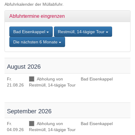
Zum
Abfuhrkalender der Müllabfuhr.
Inhalt
springen,
Abfuhrtermine eingrenzen
Accesskey
2
,
Zur
Bad Eisenkappel
Restmüll, 14-tägige Tour
Kontaktseite
Die nächsten 6 Monate
springen,
Accesskey
3
,
Zur
August 2026
Sitemap
springen,
Fr
.
Abholung von
Bad Eisenkappel
Accesskey
21.08.26
Restmüll, 14-tägige Tour
4
September 2026
Fr
.
Abholung von
Bad Eisenkappel
04.09.26
Restmüll, 14-tägige Tour