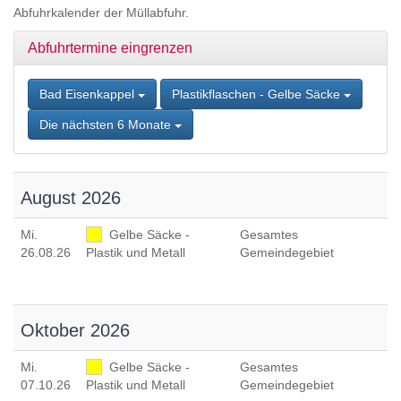
Zum
Abfuhrkalender der Müllabfuhr.
Inhalt
springen,
Abfuhrtermine eingrenzen
Accesskey
2
,
Zur
Bad Eisenkappel
Plastikflaschen - Gelbe Säcke
Kontaktseite
Die nächsten 6 Monate
springen,
Accesskey
3
,
Zur
August 2026
Sitemap
springen,
Mi
.
Gelbe Säcke -
Gesamtes
Accesskey
26.08.26
Plastik und Metall
Gemeindegebiet
4
Oktober 2026
Mi
.
Gelbe Säcke -
Gesamtes
07.10.26
Plastik und Metall
Gemeindegebiet