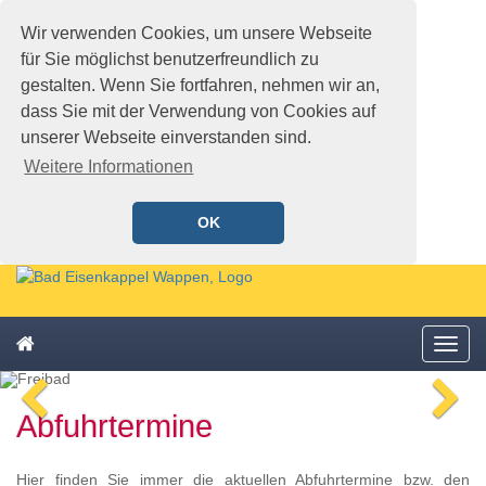
Wir verwenden Cookies, um unsere Webseite
für Sie möglichst benutzerfreundlich zu
gestalten. Wenn Sie fortfahren, nehmen wir an,
dass Sie mit der Verwendung von Cookies auf
unserer Webseite einverstanden sind.
Weitere Informationen
OK
Schnellmenü
Zur
Startseite
springen,
Zum
Accesskey
Startseite
Menü
Schnellmenü
0
,
öffne
zurück
Zur
voriges
n
Zum
Hauptnavigation
Abfuhrtermine
Bild
Bi
Schnellmenü
springen,
zurück
Accesskey
1
,
Hier finden Sie immer die aktuellen Abfuhrtermine bzw. den