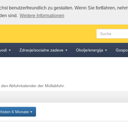
st benutzerfreundlich zu gestalten. Wenn Sie fortfahren, nehme
den sind.
Weitere Informationen
vodi
Zdravje/socialne zadeve
Okolje/energija
Gospo
. den Abfuhrkalender der Müllabfuhr.
chsten 6 Monate