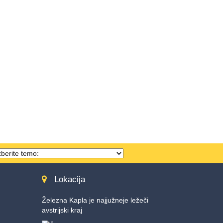
hema
ählen
Lokacija
Železna Kapla je najjužneje ležeči
avstrijski kraj