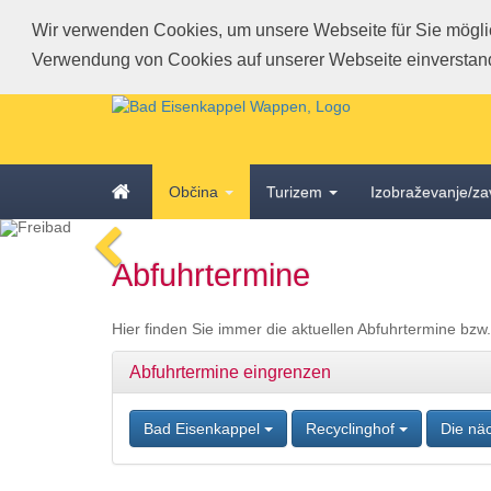
Wir verwenden Cookies, um unsere Webseite für Sie möglich
Verwendung von Cookies auf unserer Webseite einverstan
Schnellmenü
Zur
Startseite
springen,
Accesskey
Zum
Startseite
0
,
Občina
Turizem
Izobraževanje/za
Schnellmenü
Zur
zurück
Hauptnavigation
voriges
Zum
springen,
Abfuhrtermine
Bild
Schnellmenü
Accesskey
zurück
1
,
Zum
Hier finden Sie immer die aktuellen Abfuhrtermine bzw
Inhalt
springen,
Abfuhrtermine eingrenzen
Accesskey
2
,
Bad Eisenkappel
Recyclinghof
Die nä
Zur
Kontaktseite
springen,