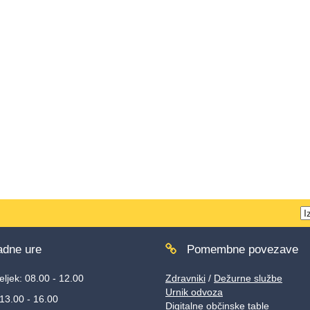
T
w
dne ure
Pomembne povezave
ljek: 08.00 - 12.00
Zdravniki
/
Dežurne službe
Urnik odvoza
 13.00 - 16.00
Digitalne občinske table