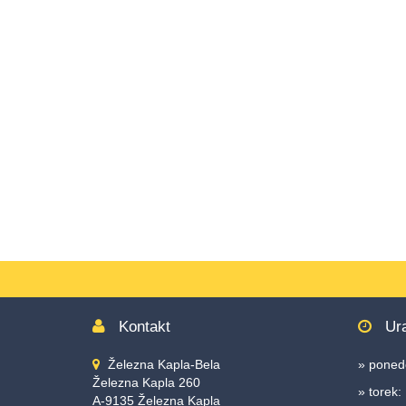
Accesskey
3
,
Zur
Sitemap
springen,
Accesskey
4
Kontakt
Ura
Železna Kapla-Bela
» ponede
Železna Kapla 260
» torek:
A-9135 Železna Kapla