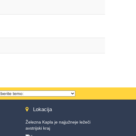
hema
ählen
Lokacija
Železna Kapla je najjužneje ležeči
avstrijski kraj