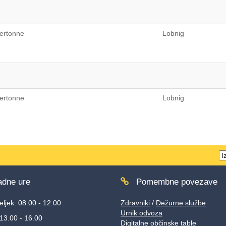
ertonne
Lobnig
ertonne
Lobnig
T
w
dne ure
Pomembne povezave
ljek: 08.00 - 12.00
Zdravniki
/
Dežurne službe
Urnik odvoza
 13.00 - 16.00
Digitalne občinske table