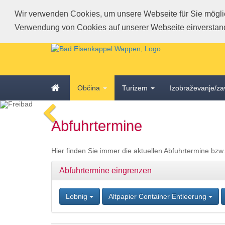
Wir verwenden Cookies, um unsere Webseite für Sie möglich
Verwendung von Cookies auf unserer Webseite einverstan
Schnellmenü
Zur
Startseite
springen,
Accesskey
Zum
Startseite
0
,
Občina
Turizem
Izobraževanje/za
Schnellmenü
Zur
zurück
Hauptnavigation
voriges
Zum
springen,
Abfuhrtermine
Bild
Schnellmenü
Accesskey
zurück
1
,
Zum
Hier finden Sie immer die aktuellen Abfuhrtermine bzw
Inhalt
springen,
Abfuhrtermine eingrenzen
Accesskey
2
,
Lobnig
Altpapier Container Entleerung
Zur
Kontaktseite
springen,