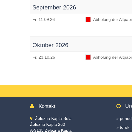
Accesskey
September 2026
3
,
Zur
Fr
. 11.09.26
Abholung der Altpapi
Sitemap
springen,
Accesskey
4
Oktober 2026
Fr
. 23.10.26
Abholung der Altpapi
Kontakt
Ura
Železna Kapla-Bela
» ponede
Železna Kapla 260
» torek:
A-9135 Železna Kapla