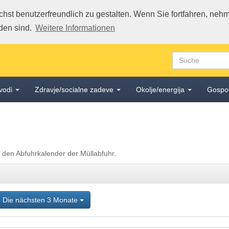
st benutzerfreundlich zu gestalten. Wenn Sie fortfahren, nehme
den sind.
Weitere Informationen
vodi
Zdravje/socialne zadeve
Okolje/energija
Gospo
. den Abfuhrkalender der Müllabfuhr.
Die nächsten 3 Monate