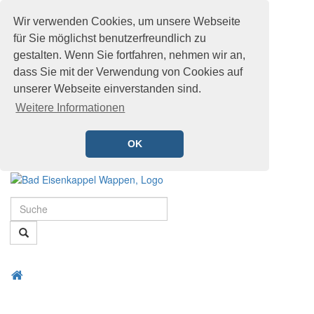
Wir verwenden Cookies, um unsere Webseite
für Sie möglichst benutzerfreundlich zu
gestalten. Wenn Sie fortfahren, nehmen wir an,
dass Sie mit der Verwendung von Cookies auf
unserer Webseite einverstanden sind.
Weitere Informationen
OK
Schnellmenü
Zur
Startseite
Suche
springen,
Accesskey
Suche
0
,
Zur
Hauptnavigation
Zum
Startseite
springen,
Menü
Schnellmenü
Accesskey
öffnen
zurück
1
,