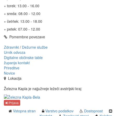
» torek: 13.00 - 16.00
» sreda: 08.00 - 12.00
» četrtek: 13.00 - 18.00
» petek: 07.00 - 12.00
Pomembne povezave
Zdravniki
/
Dežurne službe
Urnik odvoza
Digitalne občinske table
županja kontakt
Prireditve
Novice
Lokacija
Železna Kapla je najjužneje ležeči avstrijski kraj
Prijava
Vstopna stran
Varstvo podatkov
Dostopnost
Kontakt
Zemljevid strani
Kolofon