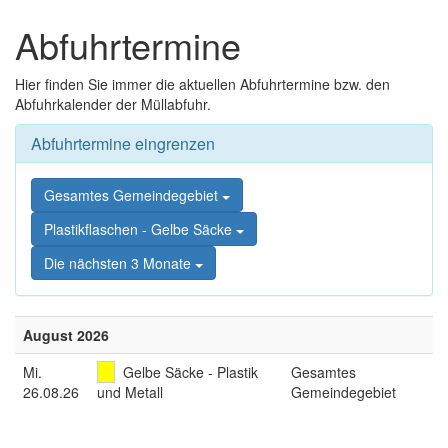
Zum
Zum
Inhalt
Abfuhrtermine
Schnellmenü
springen,
zurück
Accesskey
Hier finden Sie immer die aktuellen Abfuhrtermine bzw. den
2
,
Abfuhrkalender der Müllabfuhr.
Zur
Kontaktseite
Abfuhrtermine eingrenzen
springen,
Accesskey
3
,
Gesamtes Gemeindegebiet
Zur
Sitemap
Plastikflaschen - Gelbe Säcke
springen,
Die nächsten 3 Monate
Accesskey
4
August 2026
Mi
.
Gelbe Säcke - Plastik
Gesamtes
26.08.26
und Metall
Gemeindegebiet