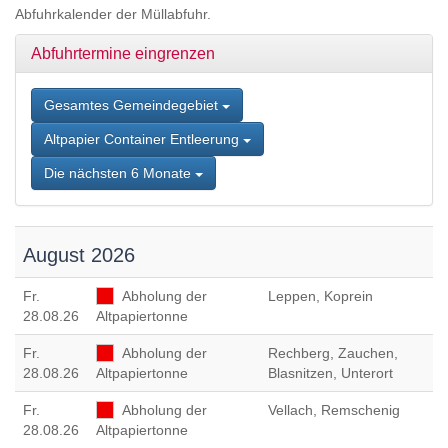
Zum
Abfuhrkalender der Müllabfuhr.
Inhalt
springen,
Abfuhrtermine eingrenzen
Accesskey
2
,
Zur
Gesamtes Gemeindegebiet
Kontaktseite
Altpapier Container Entleerung
springen,
Accesskey
Die nächsten 6 Monate
3
,
Zur
Sitemap
springen,
August 2026
Accesskey
4
Fr
.
Abholung der
Leppen, Koprein
28.08.26
Altpapiertonne
Fr
.
Abholung der
Rechberg, Zauchen,
28.08.26
Altpapiertonne
Blasnitzen, Unterort
Fr
.
Abholung der
Vellach, Remschenig
28.08.26
Altpapiertonne