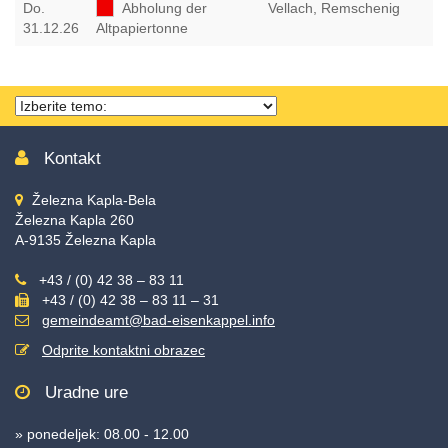
Do
.
Abholung der
Vellach, Remschenig
31.12.26
Altpapiertonne
Thema
wählen
Kontakt
Železna Kapla-Bela
Železna Kapla 260
A-9135 Železna Kapla
+43 / (0) 42 38 – 83 11
+43 / (0) 42 38 – 83 11 – 31
gemeindeamt@bad-eisenkappel.info
Odprite kontaktni obrazec
Uradne ure
» ponedeljek: 08.00 - 12.00