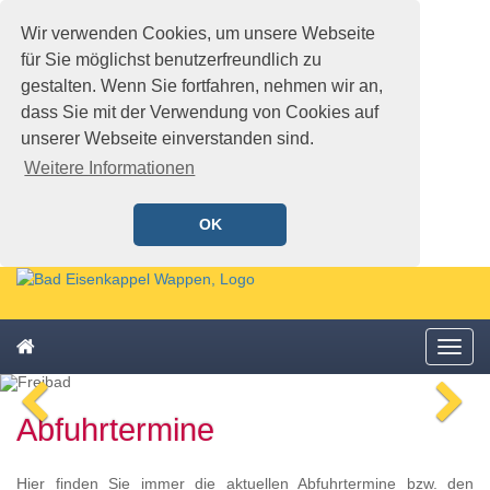
Wir verwenden Cookies, um unsere Webseite
für Sie möglichst benutzerfreundlich zu
gestalten. Wenn Sie fortfahren, nehmen wir an,
dass Sie mit der Verwendung von Cookies auf
unserer Webseite einverstanden sind.
Weitere Informationen
OK
Schnellmenü
Zur
Startseite
springen,
Zum
Accesskey
Startseite
Menü
Schnellmenü
0
,
öffne
zurück
Zur
voriges
n
Zum
Hauptnavigation
Abfuhrtermine
Bild
Bi
Schnellmenü
springen,
zurück
Accesskey
1
,
Hier finden Sie immer die aktuellen Abfuhrtermine bzw. den