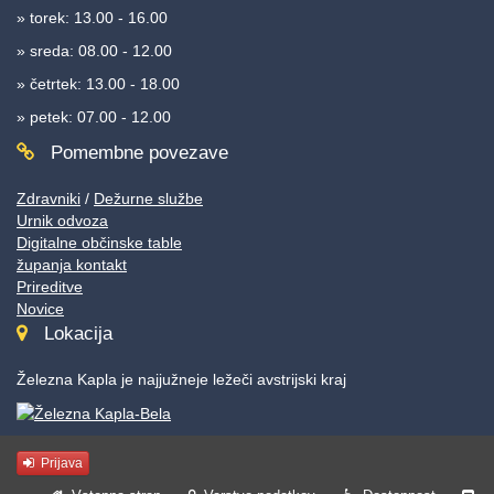
» torek: 13.00 - 16.00
» sreda: 08.00 - 12.00
» četrtek: 13.00 - 18.00
» petek: 07.00 - 12.00
Pomembne povezave
Zdravniki
/
Dežurne službe
Urnik odvoza
Digitalne občinske table
županja kontakt
Prireditve
Novice
Lokacija
Železna Kapla je najjužneje ležeči avstrijski kraj
Prijava