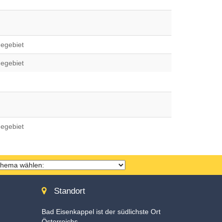
egebiet
egebiet
egebiet
hema
ählen
Standort
Bad Eisenkappel ist der südlichste Ort
Österreichs