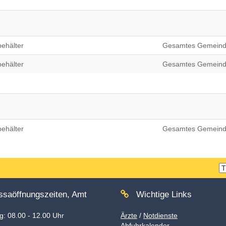
ehälter
Gesamtes Gemeind
ehälter
Gesamtes Gemeind
ehälter
Gesamtes Gemeind
T
w
saöffnungszeiten, Amt
Wichtige Links
: 08.00 - 12.00 Uhr
Ärzte
/
Notdienste
Abfuhrkalender