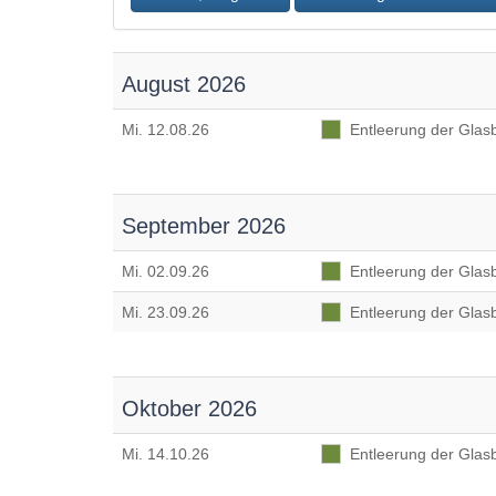
Accesskey
3
,
Zur
Sitemap
August 2026
springen,
Accesskey
Mi
. 12.08.26
Entleerung der Glasb
4
September 2026
Mi
. 02.09.26
Entleerung der Glasb
Mi
. 23.09.26
Entleerung der Glasb
Oktober 2026
Mi
. 14.10.26
Entleerung der Glasb