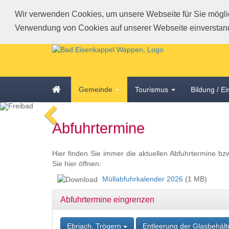
Wir verwenden Cookies, um unsere Webseite für Sie möglich
Verwendung von Cookies auf unserer Webseite einverstan
Schnellmenü
Zur
Startseite
springen,
Accesskey
Zum
Startseite
0
,
Gemeinde
Tourismus
Bildung / E
Schnellmenü
Zur
zurück
Hauptnavigation
voriges
Zum
springen,
Abfuhrtermine
Bild
Schnellmenü
Accesskey
zurück
1
,
Zum
Hier finden Sie immer die aktuellen Abfuhrtermine bz
Inhalt
Sie hier öffnen:
springen,
Müllabfuhrkalender 2026
(1 MB)
Accesskey
2
,
Abfuhrtermine eingrenzen
Zur
Kontaktseite
springen,
Ebriach, Trögern
Entleerung der Glasbehäl