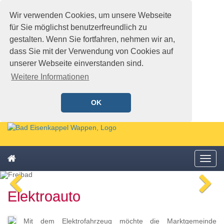
Wir verwenden Cookies, um unsere Webseite
für Sie möglichst benutzerfreundlich zu
gestalten. Wenn Sie fortfahren, nehmen wir an,
dass Sie mit der Verwendung von Cookies auf
unserer Webseite einverstanden sind.
Weitere Informationen
OK
Schnellmenü
Zur
Startseite
springen,
Zum
Accesskey
Startseite
Menü
Schnellmenü
0
,
öffne
zurück
Zur
voriges
n
Zum
Hauptnavigation
Elektroauto
Bild
Bi
Schnellmenü
springen,
zurück
Accesskey
1
,
Mit dem Elektrofahrzeug möchte die Marktgemeinde