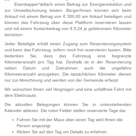
Zum
Eisenkappel-Vellach einen Beitrag zur Energiereduktion und
Inhalt
zur Umweltschonung leisten. Bürger/Innen können sich beim
springen,
Ankauf mit einem Betrag von € 300,00 am Ankauf beteiligen und
Accesskey
können das Fahrzeug über diese Plattform reservieren lassen
2
,
und mit einem Kostenbeitrag von € 0,24 je gefahrenem Kilometer
Zur
benützen.
Kontaktseite
Jeder Beteiligte erhält einen Zugang zum Reservierungssystem
springen,
und kann das Fahrzeug, sofern noch frei reservieren lassen. Bitte
Accesskey
bedenken Sie, dass das Fahrzeug eine begrenzte
3
,
Kilometeranzahl pro Tag hat. Deshalb ist in der Reservierung
Zur
neben Datum und Zeitrahmen auch die ungefähre
Sitemap
Kilometeranzahl anzugeben. Die tatsächlichen Kilometer dienen
springen,
nur zur Abrechnung und werden von der Gemeinde erfasst.
Accesskey
4
Wir wünschen Ihnen viel Vergnügen und eine unfallfreie Fahrt mit
dem Elektroauto.
Die aktuellen Belegungen können Sie in untenstehenden
Kalender ablesen. Die roten Felder stellen reservierte Tage dar.
Fahren Sie mit der Maus über einen Tag wird Ihnen die
Person angezeigt.
Klicken Sie auf den Tag um Details zu erfahren.