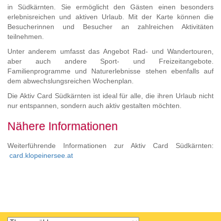
Zum
in Südkärnten. Sie ermöglicht den Gästen einen besonders
Inhalt
erlebnisreichen und aktiven Urlaub. Mit der Karte können die
springen,
Besucherinnen und Besucher an zahlreichen Aktivitäten
Accesskey
teilnehmen.
2
,
Unter anderem umfasst das Angebot Rad- und Wandertouren,
Zur
aber auch andere Sport- und Freizeitangebote.
Kontaktseite
Familienprogramme und Naturerlebnisse stehen ebenfalls auf
springen,
dem abwechslungsreichen Wochenplan.
Accesskey
3
,
Die Aktiv Card Südkärnten ist ideal für alle, die ihren Urlaub nicht
Zur
nur entspannen, sondern auch aktiv gestalten möchten.
Sitemap
springen,
Nähere Informationen
Accesskey
4
Weiterführende Informationen zur Aktiv Card Südkärnten:
card.klopeinersee.at