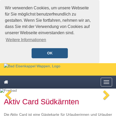
Wir verwenden Cookies, um unsere Webseite
für Sie möglichst benutzerfreundlich zu
gestalten. Wenn Sie fortfahren, nehmen wir an,
dass Sie mit der Verwendung von Cookies auf
unserer Webseite einverstanden sind.
Weitere Informationen
OK
Schnellmenü
Zur
Startseite
springen,
Zum
Accesskey
Startseite
Menü
Schnellmenü
0
,
öffne
zurück
Zur
voriges
n
Zum
Hauptnavigation
Aktiv Card Südkärnten
Bild
Bi
Schnellmenü
springen,
zurück
Accesskey
1
,
Die Aktiv Card ist eine Gästekarte für Urlauberinnen und Urlauber