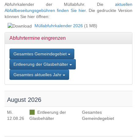
Zum
Abfuhrkalender der Müllabfuhr. Die
aktuellen
Inhalt
Abfallbeseitungsgebühren finden Sie hier
. Die gedruckte Version
springen,
können Sie hier öffnen:
Accesskey
Müllabfuhrkalender 2026
(1 MB)
2
,
Zur
Abfuhrtermine eingrenzen
Kontaktseite
springen,
Accesskey
Gesamtes Gemeindegebiet
3
,
Zur
Entleerung der Glasbehälter
Sitemap
Gesamtes aktuelles Jahr
springen,
Accesskey
4
August 2026
Mi
.
Entleerung der
Gesamtes
12.08.26
Glasbehälter
Gemeindegebiet