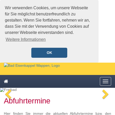
Wir verwenden Cookies, um unsere Webseite
für Sie möglichst benutzerfreundlich zu
gestalten. Wenn Sie fortfahren, nehmen wir an,
dass Sie mit der Verwendung von Cookies auf
unserer Webseite einverstanden sind.
Weitere Informationen
OK
Schnellmenü
Zur
Startseite
springen,
Zum
Accesskey
Startseite
Menü
Schnellmenü
0
,
öffne
zurück
Zur
voriges
n
Zum
Hauptnavigation
Abfuhrtermine
Bild
Bi
Schnellmenü
springen,
zurück
Accesskey
1
,
Hier finden Sie immer die aktuellen Abfuhrtermine bzw. den