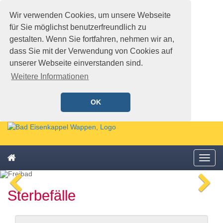
Wir verwenden Cookies, um unsere Webseite
für Sie möglichst benutzerfreundlich zu
gestalten. Wenn Sie fortfahren, nehmen wir an,
dass Sie mit der Verwendung von Cookies auf
unserer Webseite einverstanden sind.
Weitere Informationen
OK
Schnellmenü
Zur
Startseite
springen,
Zum
Accesskey
Startseite
Menü
Schnellmenü
0
,
öffne
zurück
Zur
voriges
n
Zum
Hauptnavigation
Sterbefälle
Bild
Bi
Schnellmenü
springen,
zurück
Accesskey
1
,