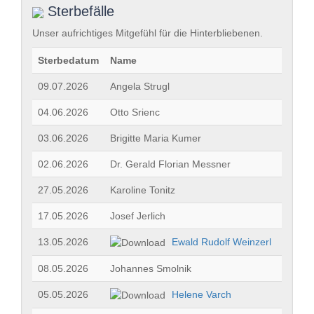
Zum
Sterbefälle
Inhalt
springen,
Unser aufrichtiges Mitgefühl für die Hinterbliebenen.
Accesskey
2
,
Sterbedatum
Name
Zur
09.07.2026
Angela Strugl
Kontaktseite
springen,
04.06.2026
Otto Srienc
Accesskey
3
,
03.06.2026
Brigitte Maria Kumer
Zur
Sitemap
02.06.2026
Dr. Gerald Florian Messner
springen,
Accesskey
27.05.2026
Karoline Tonitz
4
17.05.2026
Josef Jerlich
13.05.2026
Ewald Rudolf Weinzerl
08.05.2026
Johannes Smolnik
05.05.2026
Helene Varch