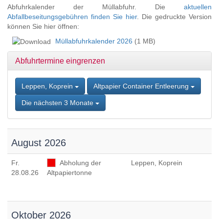
Zum
Abfuhrkalender der Müllabfuhr. Die
aktuellen
Inhalt
Abfallbeseitungsgebühren finden Sie hier
. Die gedruckte Version
springen,
können Sie hier öffnen:
Accesskey
Müllabfuhrkalender 2026
(1 MB)
2
,
Zur
Abfuhrtermine eingrenzen
Kontaktseite
springen,
Accesskey
Leppen, Koprein
Altpapier Container Entleerung
3
,
Zur
Die nächsten 3 Monate
Sitemap
springen,
Accesskey
4
August 2026
Fr
.
Abholung der
Leppen, Koprein
28.08.26
Altpapiertonne
Oktober 2026