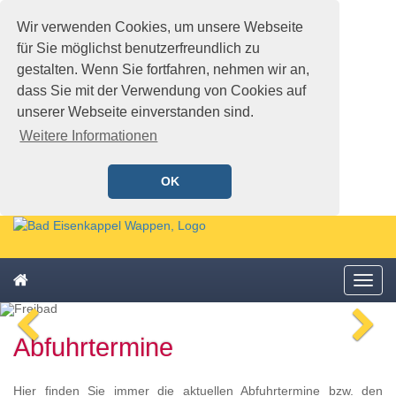
Wir verwenden Cookies, um unsere Webseite
für Sie möglichst benutzerfreundlich zu
gestalten. Wenn Sie fortfahren, nehmen wir an,
dass Sie mit der Verwendung von Cookies auf
unserer Webseite einverstanden sind.
Weitere Informationen
OK
Schnellmenü
Zur
Startseite
springen,
Zum
Accesskey
Startseite
Menü
Schnellmenü
0
,
öffne
zurück
Zur
voriges
n
Zum
Hauptnavigation
Abfuhrtermine
Bild
Bi
Schnellmenü
springen,
zurück
Accesskey
1
,
Hier finden Sie immer die aktuellen Abfuhrtermine bzw. den