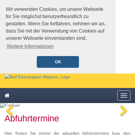
Wir verwenden Cookies, um unsere Webseite
für Sie möglichst benutzerfreundlich zu
gestalten. Wenn Sie fortfahren, nehmen wir an,
dass Sie mit der Verwendung von Cookies auf
unserer Webseite einverstanden sind.
Weitere Informationen
OK
Schnellmenü
Zur
Startseite
springen,
Zum
Accesskey
Startseite
Menü
Schnellmenü
0
,
öffne
zurück
Zur
voriges
n
Zum
Hauptnavigation
Abfuhrtermine
Bild
Bi
Schnellmenü
springen,
zurück
Accesskey
1
,
Hier finden Sie immer die aktuellen Abfuhrtermine bzw. den