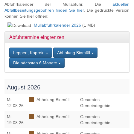
Zum
Abfuhrkalender der Müllabfuhr. Die
aktuellen
Inhalt
Abfallbeseitungsgebühren finden Sie hier
. Die gedruckte Version
springen,
können Sie hier öffnen:
Accesskey
Müllabfuhrkalender 2026
(1 MB)
2
,
Zur
Abfuhrtermine eingrenzen
Kontaktseite
springen,
Accesskey
Leppen, Koprein
Abholung Biomüll
3
,
Zur
Die nächsten 6 Monate
Sitemap
springen,
Accesskey
4
August 2026
Mi
.
Abholung Biomüll
Gesamtes
12.08.26
Gemeindegebiet
Mi
.
Abholung Biomüll
Gesamtes
19.08.26
Gemeindegebiet
Mi
.
Abholung Biomüll
Gesamtes