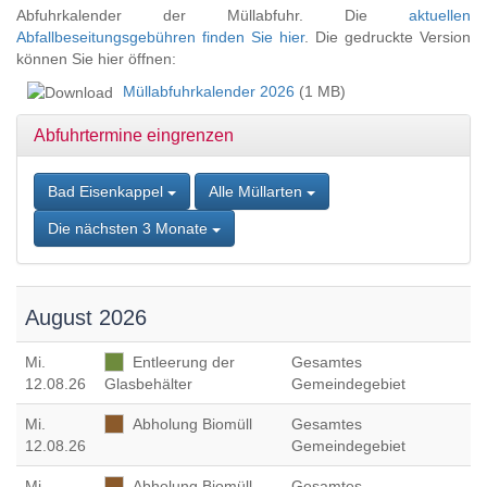
Zum
Abfuhrkalender der Müllabfuhr. Die
aktuellen
Inhalt
Abfallbeseitungsgebühren finden Sie hier
. Die gedruckte Version
springen,
können Sie hier öffnen:
Accesskey
Müllabfuhrkalender 2026
(1 MB)
2
,
Zur
Abfuhrtermine eingrenzen
Kontaktseite
springen,
Accesskey
Bad Eisenkappel
Alle Müllarten
3
,
Zur
Die nächsten 3 Monate
Sitemap
springen,
Accesskey
4
August 2026
Mi
.
Entleerung der
Gesamtes
12.08.26
Glasbehälter
Gemeindegebiet
Mi
.
Abholung Biomüll
Gesamtes
12.08.26
Gemeindegebiet
Mi
.
Abholung Biomüll
Gesamtes