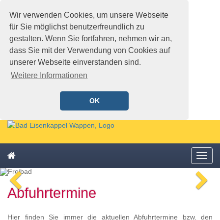
Wir verwenden Cookies, um unsere Webseite
für Sie möglichst benutzerfreundlich zu
gestalten. Wenn Sie fortfahren, nehmen wir an,
dass Sie mit der Verwendung von Cookies auf
unserer Webseite einverstanden sind.
Weitere Informationen
OK
Schnellmenü
Zur
Startseite
springen,
Zum
Accesskey
Startseite
Menü
Schnellmenü
0
,
öffne
zurück
Zur
voriges
n
Zum
Hauptnavigation
Abfuhrtermine
Bild
Bi
Schnellmenü
springen,
zurück
Accesskey
1
,
Hier finden Sie immer die aktuellen Abfuhrtermine bzw. den