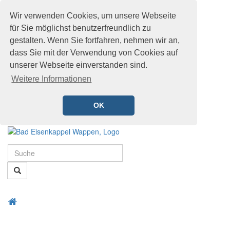
Wir verwenden Cookies, um unsere Webseite
für Sie möglichst benutzerfreundlich zu
gestalten. Wenn Sie fortfahren, nehmen wir an,
dass Sie mit der Verwendung von Cookies auf
unserer Webseite einverstanden sind.
Weitere Informationen
OK
Schnellmenü
Zur
Startseite
Suche
springen,
Accesskey
Suche
0
,
Zur
Hauptnavigation
Zum
Startseite
springen,
Menü
Schnellmenü
Accesskey
öffnen
zurück
1
,