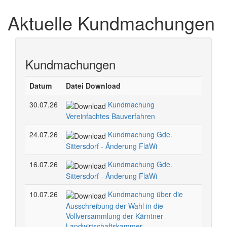
Zum
Zum
Inhalt
Aktuelle Kundmachungen
Schnellmenü
springen,
zurück
Accesskey
2
,
Zur
Kundmachungen
Kontaktseite
springen,
Accesskey
Datum
Datei Download
3
,
Zur
30.07.26
Kundmachung
Sitemap
Vereinfachtes Bauverfahren
springen,
Accesskey
24.07.26
Kundmachung Gde.
4
Sittersdorf - Änderung FläWi
16.07.26
Kundmachung Gde.
Sittersdorf - Änderung FläWi
10.07.26
Kundmachung über die
Ausschreibung der Wahl in die
Vollversammlung der Kärntner
Landwirtschaftskammer