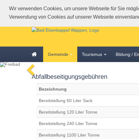
Wir verwenden Cookies, um unsere Webseite für Sie möglich
Verwendung von Cookies auf unserer Webseite einverstan
Schnellmenü
Zur
Startseite
springen,
Accesskey
Zum
Startseite
0
,
Gemeinde
Tourismus
Bildung / E
Schnellmenü
Zur
zurück
Hauptnavigation
voriges
Zum
springen,
Abfallbeseitigungsgebühren
Bild
Schnellmenü
Accesskey
zurück
1
,
Bezeichnung
Zum
Inhalt
Bereitstellung 60 Liter Sack
springen,
Accesskey
Bereitstellung 120 Liter Tonne
2
,
Zur
Bereitstellung 240 Liter Tonne
Kontaktseite
springen,
Bereitstellung 1100 Liter Tonne