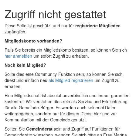
Zum
Zum
Inhalt
Zugriff nicht gestattet
Schnellmenü
springen,
zurück
Accesskey
Diese Seite ist geschützt und nur für
registrierte Mitglieder
2
,
zugänglich.
Zur
Kontaktseite
Mitgliedskonto vorhanden?
springen,
Falls Sie bereits ein Mitgliedskonto besitzen, so können Sie sich
Accesskey
hier anmelden
um sofort Zugriff zu erhalten.
3
,
Zur
Noch kein Mitglied?
Sitemap
Sollte dies eine Community-Funktion sein, so können Sie sich
springen,
direkt und einfach neu
als Mitglied registrieren
um Zugriff zu
Accesskey
erhalten.
4
Eine Mitgliedschaft ist absolut unverbindlich und immer garantiert
kostenfrei. Wir verstehen dies rein als Service und Erleichterung
für alle Gemeinde-Bürger. Es werden auch keinerlei Daten
weitergegeben, sondern nur für diesen Dienst hier und zur
Kommunikation mit der Gemeinde genutzt.
Sollten Sie
Gemeinderat
sein und Zugriff auf Funktionen für
Gemeinderäte wünschen, wenden Sie sich bitte an Frau Marina