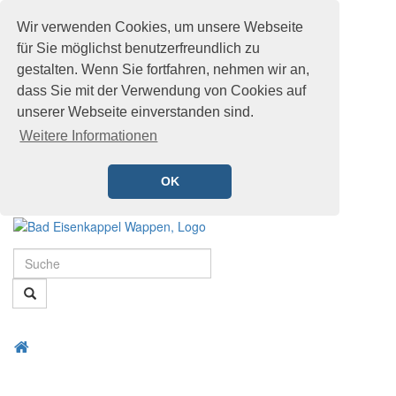
Wir verwenden Cookies, um unsere Webseite
für Sie möglichst benutzerfreundlich zu
gestalten. Wenn Sie fortfahren, nehmen wir an,
dass Sie mit der Verwendung von Cookies auf
unserer Webseite einverstanden sind.
Weitere Informationen
OK
Schnellmenü
Zur
Startseite
Suche
springen,
Accesskey
Suche
0
,
Zur
Hauptnavigation
Zum
Startseite
springen,
Menü
Schnellmenü
Accesskey
öffnen
zurück
1
,