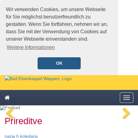
Wir verwenden Cookies, um unsere Webseite
für Sie möglichst benutzerfreundlich zu
gestalten. Wenn Sie fortfahren, nehmen wir an,
dass Sie mit der Verwendung von Cookies auf
unserer Webseite einverstanden sind.
Weitere Informationen
OK
Schnellmenü
Zur
Startseite
springen,
Zum
Accesskey
Startseite
Menü
Schnellmenü
0
,
öffne
zurück
Zur
voriges
n
Zum
Hauptnavigation
Prireditve
Bild
Bi
Schnellmenü
springen,
zurück
Accesskey
1
,
nazaj h koledarju