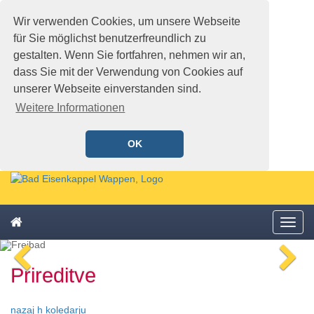
Wir verwenden Cookies, um unsere Webseite
für Sie möglichst benutzerfreundlich zu
gestalten. Wenn Sie fortfahren, nehmen wir an,
dass Sie mit der Verwendung von Cookies auf
unserer Webseite einverstanden sind.
Weitere Informationen
OK
Schnellmenü
Zur
Startseite
springen,
Zum
Accesskey
Startseite
Menü
Schnellmenü
0
,
öffne
zurück
Zur
voriges
n
Zum
Hauptnavigation
Prireditve
Bild
Bi
Schnellmenü
springen,
zurück
Accesskey
1
,
nazaj h koledarju