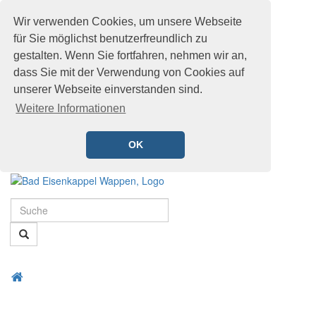
Wir verwenden Cookies, um unsere Webseite
für Sie möglichst benutzerfreundlich zu
gestalten. Wenn Sie fortfahren, nehmen wir an,
dass Sie mit der Verwendung von Cookies auf
unserer Webseite einverstanden sind.
Weitere Informationen
OK
Schnellmenü
Zur
Startseite
Suche
springen,
Accesskey
Suche
0
,
Zur
Hauptnavigation
Zum
Startseite
springen,
Menü
Schnellmenü
Accesskey
öffnen
zurück
1
,