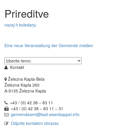
Zum
Zum
Inhalt
Prireditve
Schnellmenü
springen,
zurück
Accesskey
nazaj h koledarju
2
,
Zur
Kontaktseite
springen,
Eine neue Veranstaltung der Gemeinde melden
Accesskey
3
,
Thema
Zur
wählen
Sitemap
Kontakt
springen,
Accesskey
Železna Kapla-Bela
4
Železna Kapla 260
A-9135 Železna Kapla
+43 / (0) 42 38 – 83 11
+43 / (0) 42 38 – 83 11 – 31
gemeindeamt@bad-eisenkappel.info
Odprite kontaktni obrazec