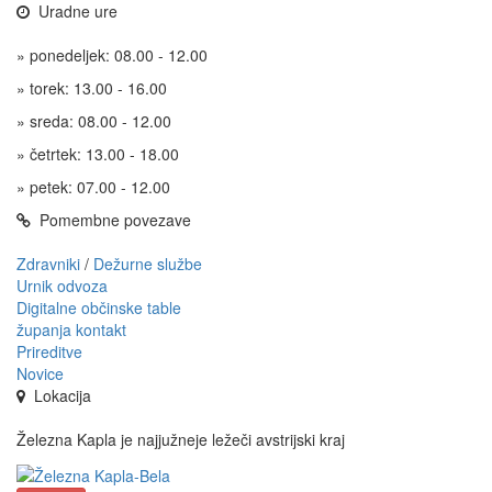
Uradne ure
» ponedeljek: 08.00 - 12.00
» torek: 13.00 - 16.00
» sreda: 08.00 - 12.00
» četrtek: 13.00 - 18.00
» petek: 07.00 - 12.00
Pomembne povezave
Zdravniki
/
Dežurne službe
Urnik odvoza
Digitalne občinske table
županja kontakt
Prireditve
Novice
Lokacija
Železna Kapla je najjužneje ležeči avstrijski kraj