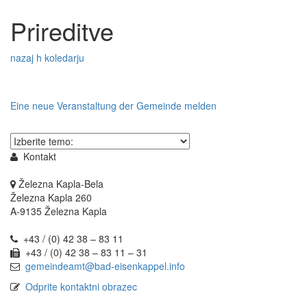
Zum
Zum
Inhalt
Prireditve
Schnellmenü
springen,
zurück
Accesskey
nazaj h koledarju
2
,
Zur
Kontaktseite
springen,
Eine neue Veranstaltung der Gemeinde melden
Accesskey
3
,
Thema
Zur
wählen
Sitemap
Kontakt
springen,
Accesskey
Železna Kapla-Bela
4
Železna Kapla 260
A-9135 Železna Kapla
+43 / (0) 42 38 – 83 11
+43 / (0) 42 38 – 83 11 – 31
gemeindeamt@bad-eisenkappel.info
Odprite kontaktni obrazec