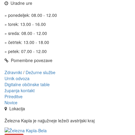
Uradne ure
» ponedeljek: 08.00 - 12.00
» torek: 13.00 - 16.00
» sreda: 08.00 - 12.00
» četrtek: 13.00 - 18.00
» petek: 07.00 - 12.00
Pomembne povezave
Zdravniki
/
Dežurne službe
Urnik odvoza
Digitalne občinske table
županja kontakt
Prireditve
Novice
Lokacija
Železna Kapla je najjužneje ležeči avstrijski kraj