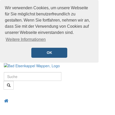
Wir verwenden Cookies, um unsere Webseite
für Sie möglichst benutzerfreundlich zu
gestalten. Wenn Sie fortfahren, nehmen wir an,
dass Sie mit der Verwendung von Cookies auf
unserer Webseite einverstanden sind.
Weitere Informationen
OK
Schnellmenü
Zur
Startseite
Suche
springen,
Accesskey
Suche
0
,
Zur
Hauptnavigation
Zum
Startseite
springen,
Menü
Schnellmenü
Accesskey
öffnen
zurück
1
,