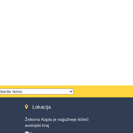
hema
ählen
Lokacija
Železna Kapla je najjužneje ležeči
avstrijski kraj