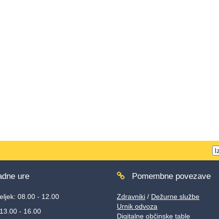
T
w
dne ure
Pomembne povezave
ljek: 08.00 - 12.00
Zdravniki
/
Dežurne službe
Urnik odvoza
 13.00 - 16.00
Digitalne občinske table