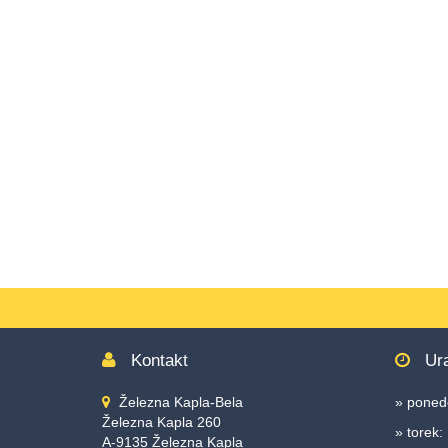
Accesskey
3
,
Zur
Sitemap
springen,
Accesskey
4
Kontakt
Ura
Železna Kapla-Bela
» ponede
Železna Kapla 260
» torek:
A-9135 Železna Kapla