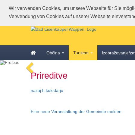
Wir verwenden Cookies, um unsere Webseite für Sie möglich
Verwendung von Cookies auf unserer Webseite einverstan
Schnellmenü
Zur
Startseite
springen,
Accesskey
Zum
Startseite
0
,
Občina
Turizem
Izobraževanje/za
Schnellmenü
Zur
zurück
Hauptnavigation
voriges
Zum
springen,
Prireditve
Bild
Schnellmenü
Accesskey
zurück
1
,
Zum
nazaj h koledarju
Inhalt
springen,
Accesskey
Eine neue Veranstaltung der Gemeinde melden
2
,
Zur
Kontaktseite
springen,