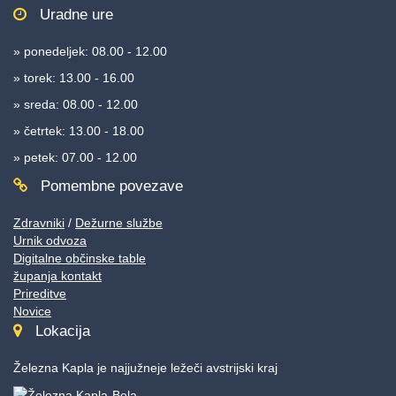
Uradne ure
» ponedeljek: 08.00 - 12.00
» torek: 13.00 - 16.00
» sreda: 08.00 - 12.00
» četrtek: 13.00 - 18.00
» petek: 07.00 - 12.00
Pomembne povezave
Zdravniki
/
Dežurne službe
Urnik odvoza
Digitalne občinske table
županja kontakt
Prireditve
Novice
Lokacija
Železna Kapla je najjužneje ležeči avstrijski kraj