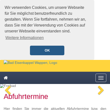
Wir verwenden Cookies, um unsere Webseite
für Sie möglichst benutzerfreundlich zu
gestalten. Wenn Sie fortfahren, nehmen wir an,
dass Sie mit der Verwendung von Cookies auf
unserer Webseite einverstanden sind.
Weitere Informationen
OK
Schnellmenü
Zur
Startseite
springen,
Zum
Accesskey
Startseite
Menü
Schnellmenü
0
,
öffne
zurück
Zur
voriges
n
Zum
Hauptnavigation
Abfuhrtermine
Bild
Bi
Schnellmenü
springen,
zurück
Accesskey
1
,
Hier finden Sie immer die aktuellen Abfuhrtermine bzw. den