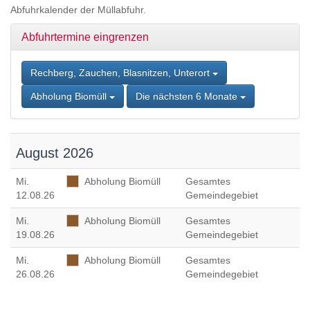
Zum
Abfuhrkalender der Müllabfuhr.
Inhalt
springen,
Abfuhrtermine eingrenzen
Accesskey
2
,
Zur
Rechberg, Zauchen, Blasnitzen, Unterort
Kontaktseite
Abholung Biomüll
Die nächsten 6 Monate
springen,
Accesskey
3
,
Zur
August 2026
Sitemap
springen,
Mi
.
Abholung Biomüll
Gesamtes
Accesskey
12.08.26
Gemeindegebiet
4
Mi
.
Abholung Biomüll
Gesamtes
19.08.26
Gemeindegebiet
Mi
.
Abholung Biomüll
Gesamtes
26.08.26
Gemeindegebiet