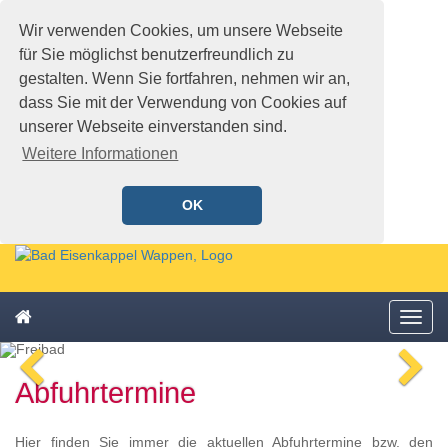
Wir verwenden Cookies, um unsere Webseite
für Sie möglichst benutzerfreundlich zu
gestalten. Wenn Sie fortfahren, nehmen wir an,
dass Sie mit der Verwendung von Cookies auf
unserer Webseite einverstanden sind.
Weitere Informationen
OK
Schnellmenü
Zur
Startseite
springen,
Zum
Accesskey
Startseite
Menü
Schnellmenü
0
,
öffne
zurück
Zur
voriges
n
Zum
Hauptnavigation
Abfuhrtermine
Bild
Bi
Schnellmenü
springen,
zurück
Accesskey
1
,
Hier finden Sie immer die aktuellen Abfuhrtermine bzw. den