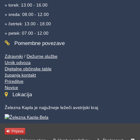
» torek: 13.00 - 16.00
» sreda: 08.00 - 12.00
» četrtek: 13.00 - 18.00
» petek: 07.00 - 12.00
Pomembne povezave
Zdravniki
/
Dežurne službe
Urnik odvoza
Digitalne občinske table
županja kontakt
Prireditve
Novice
Lokacija
Železna Kapla je najjužneje ležeči avstrijski kraj
Prijava