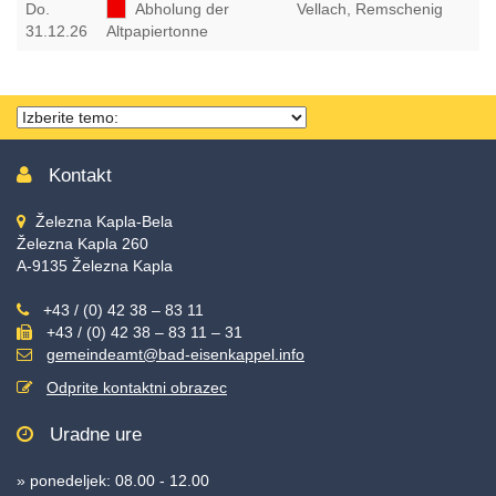
Do
.
Abholung der
Vellach, Remschenig
31.12.26
Altpapiertonne
Thema
wählen
Kontakt
Železna Kapla-Bela
Železna Kapla 260
A-9135 Železna Kapla
+43 / (0) 42 38 – 83 11
+43 / (0) 42 38 – 83 11 – 31
gemeindeamt@bad-eisenkappel.info
Odprite kontaktni obrazec
Uradne ure
» ponedeljek: 08.00 - 12.00