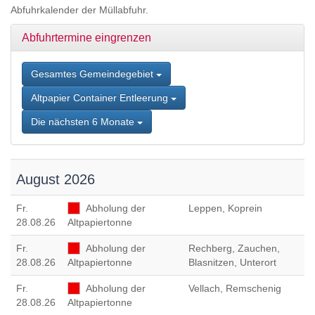
Zum
Abfuhrkalender der Müllabfuhr.
Inhalt
springen,
Abfuhrtermine eingrenzen
Accesskey
2
,
Zur
Gesamtes Gemeindegebiet
Kontaktseite
Altpapier Container Entleerung
springen,
Accesskey
Die nächsten 6 Monate
3
,
Zur
Sitemap
springen,
August 2026
Accesskey
4
Fr
.
Abholung der
Leppen, Koprein
28.08.26
Altpapiertonne
Fr
.
Abholung der
Rechberg, Zauchen,
28.08.26
Altpapiertonne
Blasnitzen, Unterort
Fr
.
Abholung der
Vellach, Remschenig
28.08.26
Altpapiertonne