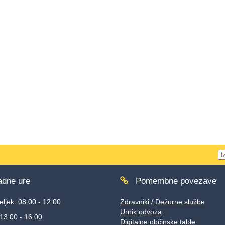
T
w
dne ure
Pomembne povezave
ljek: 08.00 - 12.00
Zdravniki
/
Dežurne službe
Urnik odvoza
 13.00 - 16.00
Digitalne občinske table