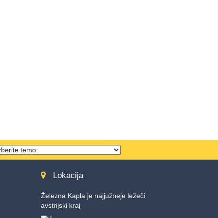
hema
ählen
Lokacija
Železna Kapla je najjužneje ležeči
avstrijski kraj