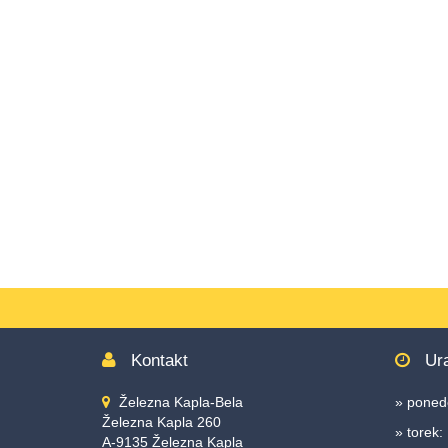
Accesskey
3
,
Zur
Sitemap
springen,
Accesskey
4
Kontakt
Ura
Železna Kapla-Bela
» ponede
Železna Kapla 260
» torek:
A-9135 Železna Kapla