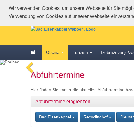
Wir verwenden Cookies, um unsere Webseite für Sie möglich
Verwendung von Cookies auf unserer Webseite einverstan
Schnellmenü
Zur
Startseite
springen,
Accesskey
Zum
Startseite
0
,
Občina
Turizem
Izobraževanje/za
Schnellmenü
Zur
zurück
Hauptnavigation
voriges
Zum
springen,
Abfuhrtermine
Bild
Schnellmenü
Accesskey
zurück
1
,
Zum
Hier finden Sie immer die aktuellen Abfuhrtermine bzw
Inhalt
springen,
Abfuhrtermine eingrenzen
Accesskey
2
,
Bad Eisenkappel
Recyclinghof
Die nä
Zur
Kontaktseite
springen,