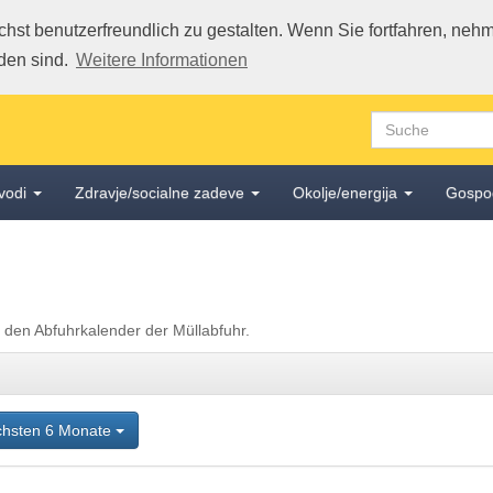
st benutzerfreundlich zu gestalten. Wenn Sie fortfahren, nehme
den sind.
Weitere Informationen
vodi
Zdravje/socialne zadeve
Okolje/energija
Gospo
. den Abfuhrkalender der Müllabfuhr.
chsten 6 Monate