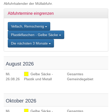
Zum
Abfuhrkalender der Müllabfuhr.
Inhalt
springen,
Abfuhrtermine eingrenzen
Accesskey
2
,
Zur
Vellach, Remschenig
Kontaktseite
Plastikflaschen - Gelbe Säcke
springen,
Accesskey
Die nächsten 3 Monate
3
,
Zur
Sitemap
springen,
August 2026
Accesskey
4
Mi
.
Gelbe Säcke -
Gesamtes
26.08.26
Plastik und Metall
Gemeindegebiet
Oktober 2026
Mi
.
Gelbe Säcke -
Gesamtes