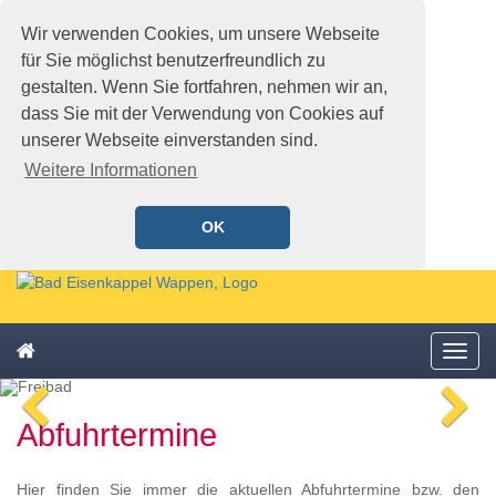
Wir verwenden Cookies, um unsere Webseite
für Sie möglichst benutzerfreundlich zu
gestalten. Wenn Sie fortfahren, nehmen wir an,
dass Sie mit der Verwendung von Cookies auf
unserer Webseite einverstanden sind.
Weitere Informationen
OK
Schnellmenü
Zur
Startseite
springen,
Zum
Accesskey
Startseite
Menü
Schnellmenü
0
,
öffne
zurück
Zur
voriges
n
Zum
Hauptnavigation
Abfuhrtermine
Bild
Bi
Schnellmenü
springen,
zurück
Accesskey
1
,
Hier finden Sie immer die aktuellen Abfuhrtermine bzw. den