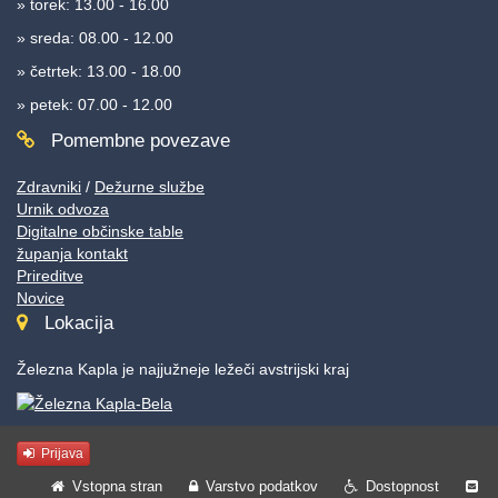
» torek: 13.00 - 16.00
» sreda: 08.00 - 12.00
» četrtek: 13.00 - 18.00
» petek: 07.00 - 12.00
Pomembne povezave
Zdravniki
/
Dežurne službe
Urnik odvoza
Digitalne občinske table
županja kontakt
Prireditve
Novice
Lokacija
Železna Kapla je najjužneje ležeči avstrijski kraj
Prijava
Vstopna stran
Varstvo podatkov
Dostopnost