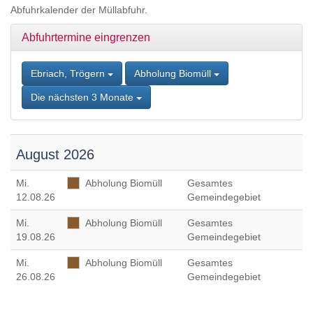
Zum
Abfuhrkalender der Müllabfuhr.
Inhalt
springen,
Abfuhrtermine eingrenzen
Accesskey
2
,
Zur
Ebriach, Trögern
Abholung Biomüll
Kontaktseite
Die nächsten 3 Monate
springen,
Accesskey
3
,
Zur
August 2026
Sitemap
springen,
Mi
.
Abholung Biomüll
Gesamtes
Accesskey
12.08.26
Gemeindegebiet
4
Mi
.
Abholung Biomüll
Gesamtes
19.08.26
Gemeindegebiet
Mi
.
Abholung Biomüll
Gesamtes
26.08.26
Gemeindegebiet