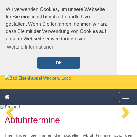
Wir verwenden Cookies, um unsere Webseite
für Sie möglichst benutzerfreundlich zu
gestalten. Wenn Sie fortfahren, nehmen wir an,
dass Sie mit der Verwendung von Cookies auf
unserer Webseite einverstanden sind.
Weitere Informationen
OK
Schnellmenü
Zur
Startseite
springen,
Zum
Accesskey
Startseite
Menü
Schnellmenü
0
,
öffne
zurück
Zur
voriges
n
Zum
Hauptnavigation
Abfuhrtermine
Bild
Bi
Schnellmenü
springen,
zurück
Accesskey
1
,
Hier finden Sie immer die aktuellen Abfuhrtermine bzw. den