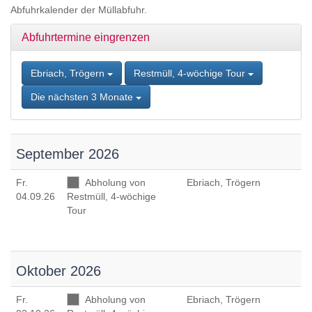
Zum
Abfuhrkalender der Müllabfuhr.
Inhalt
springen,
Abfuhrtermine eingrenzen
Accesskey
2
,
Zur
Ebriach, Trögern
Restmüll, 4-wöchige Tour
Kontaktseite
Die nächsten 3 Monate
springen,
Accesskey
3
,
Zur
September 2026
Sitemap
springen,
Fr
.
Abholung von
Ebriach, Trögern
Accesskey
04.09.26
Restmüll, 4-wöchige
4
Tour
Oktober 2026
Fr
.
Abholung von
Ebriach, Trögern