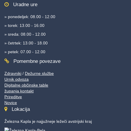
Uradne ure
» ponedeljek: 08.00 - 12.00
» torek: 13.00 - 16.00
» sreda: 08.00 - 12.00
» četrtek: 13.00 - 18.00
» petek: 07.00 - 12.00
Pomembne povezave
Zdravniki
/
Dežurne službe
Urnik odvoza
Digitalne občinske table
županja kontakt
Prireditve
Novice
Lokacija
Železna Kapla je najjužneje ležeči avstrijski kraj