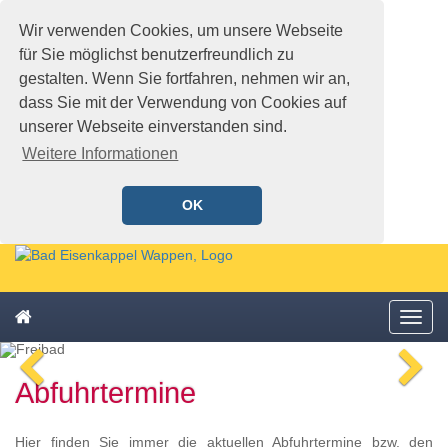
Wir verwenden Cookies, um unsere Webseite
für Sie möglichst benutzerfreundlich zu
gestalten. Wenn Sie fortfahren, nehmen wir an,
dass Sie mit der Verwendung von Cookies auf
unserer Webseite einverstanden sind.
Weitere Informationen
OK
Schnellmenü
Zur
Startseite
springen,
Zum
Accesskey
Startseite
Menü
Schnellmenü
0
,
öffne
zurück
Zur
voriges
n
Zum
Hauptnavigation
Abfuhrtermine
Bild
Bi
Schnellmenü
springen,
zurück
Accesskey
1
,
Hier finden Sie immer die aktuellen Abfuhrtermine bzw. den