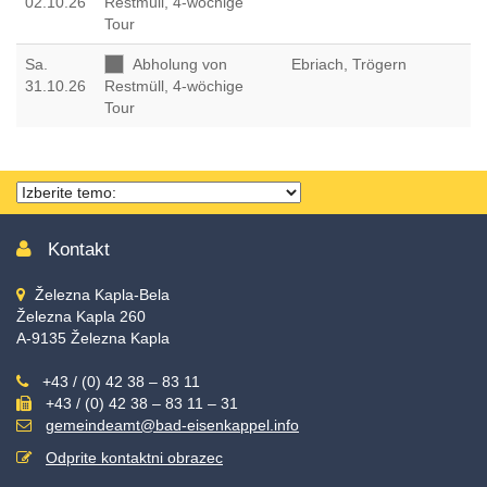
02.10.26
Restmüll, 4-wöchige
Tour
Sa
.
Abholung von
Ebriach, Trögern
31.10.26
Restmüll, 4-wöchige
Tour
Thema
wählen
Kontakt
Železna Kapla-Bela
Železna Kapla 260
A-9135 Železna Kapla
+43 / (0) 42 38 – 83 11
+43 / (0) 42 38 – 83 11 – 31
gemeindeamt@bad-eisenkappel.info
Odprite kontaktni obrazec