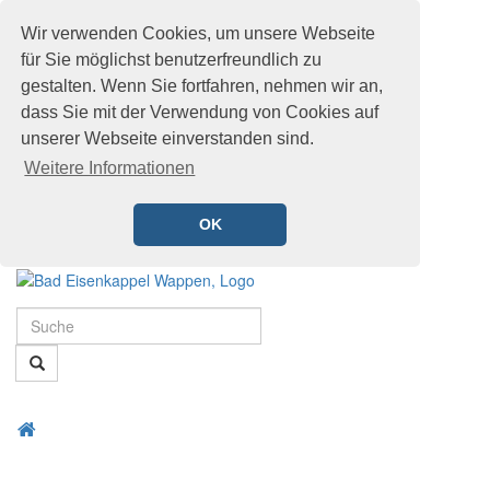
Wir verwenden Cookies, um unsere Webseite
für Sie möglichst benutzerfreundlich zu
gestalten. Wenn Sie fortfahren, nehmen wir an,
dass Sie mit der Verwendung von Cookies auf
unserer Webseite einverstanden sind.
Weitere Informationen
OK
Schnellmenü
Zur
Startseite
Suche
springen,
Accesskey
Suche
0
,
Zur
Hauptnavigation
Zum
Startseite
springen,
Menü
Schnellmenü
Accesskey
öffnen
zurück
1
,