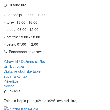
Uradne ure
» ponedeljek: 08.00 - 12.00
» torek: 13.00 - 16.00
» sreda: 08.00 - 12.00
» četrtek: 13.00 - 18.00
» petek: 07.00 - 12.00
Pomembne povezave
Zdravniki
/
Dežurne službe
Urnik odvoza
Digitalne občinske table
županja kontakt
Prireditve
Novice
Lokacija
Železna Kapla je najjužneje ležeči avstrijski kraj