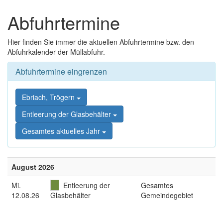
Zum
Zum
Inhalt
Abfuhrtermine
Schnellmenü
springen,
zurück
Accesskey
Hier finden Sie immer die aktuellen Abfuhrtermine bzw. den
2
,
Abfuhrkalender der Müllabfuhr.
Zur
Kontaktseite
Abfuhrtermine eingrenzen
springen,
Accesskey
3
,
Ebriach, Trögern
Zur
Sitemap
Entleerung der Glasbehälter
springen,
Gesamtes aktuelles Jahr
Accesskey
4
August 2026
Mi
.
Entleerung der
Gesamtes
12.08.26
Glasbehälter
Gemeindegebiet