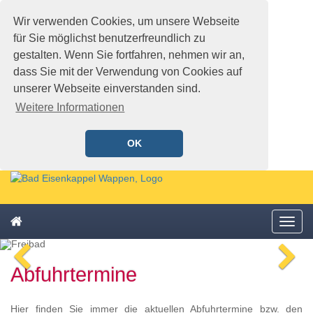
Wir verwenden Cookies, um unsere Webseite
für Sie möglichst benutzerfreundlich zu
gestalten. Wenn Sie fortfahren, nehmen wir an,
dass Sie mit der Verwendung von Cookies auf
unserer Webseite einverstanden sind.
Weitere Informationen
OK
Schnellmenü
Zur
Startseite
springen,
Zum
Accesskey
Startseite
Menü
Schnellmenü
0
,
öffne
zurück
Zur
voriges
n
Zum
Hauptnavigation
Abfuhrtermine
Bild
Bi
Schnellmenü
springen,
zurück
Accesskey
1
,
Hier finden Sie immer die aktuellen Abfuhrtermine bzw. den