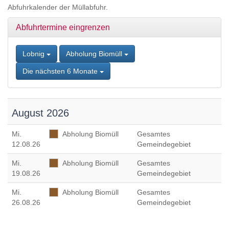
Zum
Abfuhrkalender der Müllabfuhr.
Inhalt
springen,
Abfuhrtermine eingrenzen
Accesskey
2
,
Zur
Lobnig
Abholung Biomüll
Kontaktseite
Die nächsten 6 Monate
springen,
Accesskey
3
,
Zur
August 2026
Sitemap
springen,
Mi
.
Abholung Biomüll
Gesamtes
Accesskey
12.08.26
Gemeindegebiet
4
Mi
.
Abholung Biomüll
Gesamtes
19.08.26
Gemeindegebiet
Mi
.
Abholung Biomüll
Gesamtes
26.08.26
Gemeindegebiet