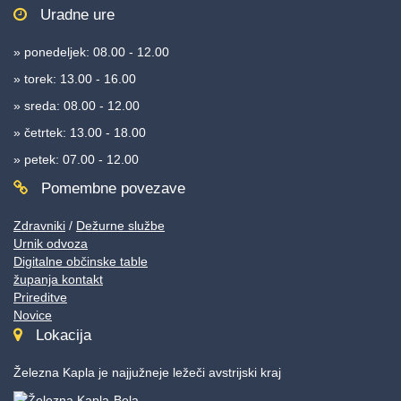
Uradne ure
» ponedeljek: 08.00 - 12.00
» torek: 13.00 - 16.00
» sreda: 08.00 - 12.00
» četrtek: 13.00 - 18.00
» petek: 07.00 - 12.00
Pomembne povezave
Zdravniki
/
Dežurne službe
Urnik odvoza
Digitalne občinske table
županja kontakt
Prireditve
Novice
Lokacija
Železna Kapla je najjužneje ležeči avstrijski kraj