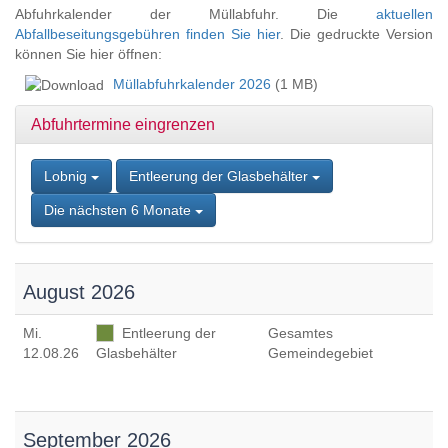
Zum
Abfuhrkalender der Müllabfuhr. Die
aktuellen
Inhalt
Abfallbeseitungsgebühren finden Sie hier
. Die gedruckte Version
springen,
können Sie hier öffnen:
Accesskey
Müllabfuhrkalender 2026
(1 MB)
2
,
Zur
Abfuhrtermine eingrenzen
Kontaktseite
springen,
Accesskey
Lobnig
Entleerung der Glasbehälter
3
,
Zur
Die nächsten 6 Monate
Sitemap
springen,
Accesskey
4
August 2026
Mi
.
Entleerung der
Gesamtes
12.08.26
Glasbehälter
Gemeindegebiet
September 2026