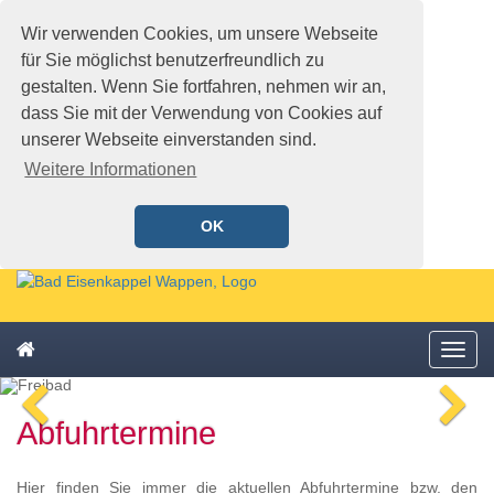
Wir verwenden Cookies, um unsere Webseite
für Sie möglichst benutzerfreundlich zu
gestalten. Wenn Sie fortfahren, nehmen wir an,
dass Sie mit der Verwendung von Cookies auf
unserer Webseite einverstanden sind.
Weitere Informationen
OK
Schnellmenü
Zur
Startseite
springen,
Zum
Accesskey
Startseite
Menü
Schnellmenü
0
,
öffne
zurück
Zur
voriges
n
Zum
Hauptnavigation
Abfuhrtermine
Bild
Bi
Schnellmenü
springen,
zurück
Accesskey
1
,
Hier finden Sie immer die aktuellen Abfuhrtermine bzw. den