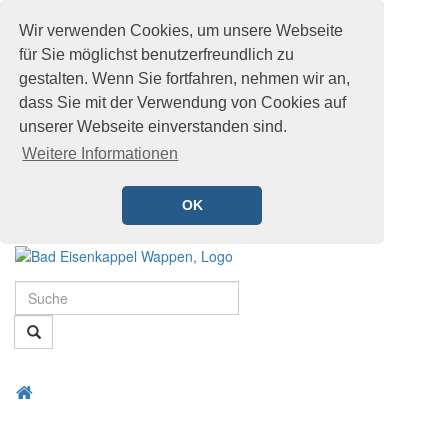
Wir verwenden Cookies, um unsere Webseite
für Sie möglichst benutzerfreundlich zu
gestalten. Wenn Sie fortfahren, nehmen wir an,
dass Sie mit der Verwendung von Cookies auf
unserer Webseite einverstanden sind.
Weitere Informationen
OK
Schnellmenü
Zur
Startseite
Suche
springen,
Accesskey
Suche
0
,
Zur
Hauptnavigation
Zum
Startseite
springen,
Menü
Schnellmenü
Accesskey
öffnen
zurück
1
,