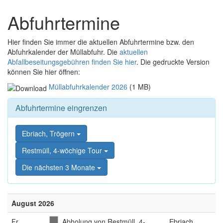
Zum
Zum
Inhalt
Abfuhrtermine
Schnellmenü
springen,
zurück
Accesskey
Hier finden Sie immer die aktuellen Abfuhrtermine bzw. den
2
,
Abfuhrkalender der Müllabfuhr. Die
aktuellen
Zur
Abfallbeseitungsgebühren finden Sie hier
. Die gedruckte Version
Kontaktseite
können Sie hier öffnen:
springen,
Accesskey
Müllabfuhrkalender 2026
(1 MB)
3
,
Zur
Abfuhrtermine eingrenzen
Sitemap
springen,
Accesskey
Ebriach, Trögern
4
Restmüll, 4-wöchige Tour
Die nächsten 3 Monate
August 2026
Fr
.
Abholung von Restmüll, 4-
Ebriach,