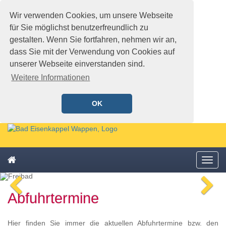
Wir verwenden Cookies, um unsere Webseite
für Sie möglichst benutzerfreundlich zu
gestalten. Wenn Sie fortfahren, nehmen wir an,
dass Sie mit der Verwendung von Cookies auf
unserer Webseite einverstanden sind.
Weitere Informationen
OK
Schnellmenü
Zur
Startseite
springen,
Zum
Accesskey
Startseite
Menü
Schnellmenü
0
,
öffne
zurück
Zur
voriges
n
Zum
Hauptnavigation
Abfuhrtermine
Bild
Bi
Schnellmenü
springen,
zurück
Accesskey
1
,
Hier finden Sie immer die aktuellen Abfuhrtermine bzw. den