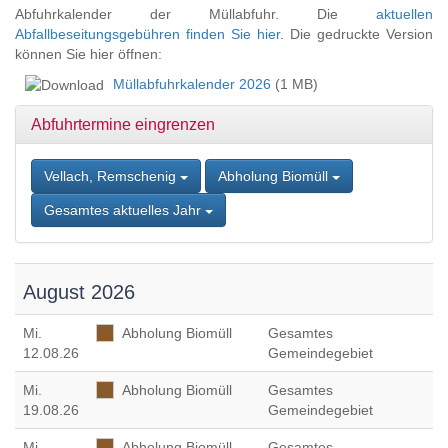
Zum
Abfuhrkalender der Müllabfuhr. Die
aktuellen
Inhalt
Abfallbeseitungsgebühren finden Sie hier
. Die gedruckte Version
springen,
können Sie hier öffnen:
Accesskey
Müllabfuhrkalender 2026
(1 MB)
2
,
Zur
Abfuhrtermine eingrenzen
Kontaktseite
springen,
Accesskey
Vellach, Remschenig
Abholung Biomüll
3
,
Zur
Gesamtes aktuelles Jahr
Sitemap
springen,
Accesskey
4
August 2026
Mi
.
Abholung Biomüll
Gesamtes
12.08.26
Gemeindegebiet
Mi
.
Abholung Biomüll
Gesamtes
19.08.26
Gemeindegebiet
Mi
.
Abholung Biomüll
Gesamtes