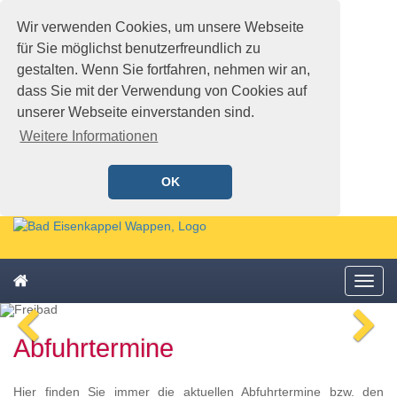
Wir verwenden Cookies, um unsere Webseite
für Sie möglichst benutzerfreundlich zu
gestalten. Wenn Sie fortfahren, nehmen wir an,
dass Sie mit der Verwendung von Cookies auf
unserer Webseite einverstanden sind.
Weitere Informationen
OK
Schnellmenü
Zur
Startseite
springen,
Zum
Accesskey
Startseite
Menü
Schnellmenü
0
,
öffne
zurück
Zur
voriges
n
Zum
Hauptnavigation
Abfuhrtermine
Bild
Bi
Schnellmenü
springen,
zurück
Accesskey
1
,
Hier finden Sie immer die aktuellen Abfuhrtermine bzw. den