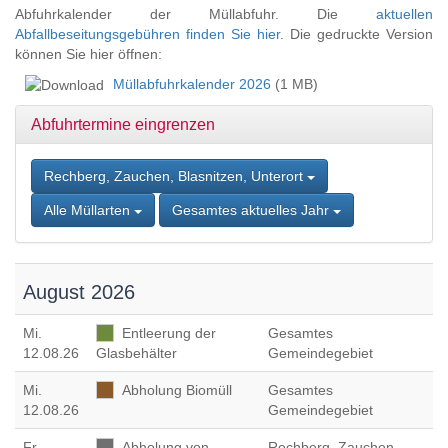
Zum
Abfuhrkalender der Müllabfuhr. Die
aktuellen
Inhalt
Abfallbeseitungsgebühren finden Sie hier
. Die gedruckte Version
springen,
können Sie hier öffnen:
Accesskey
Müllabfuhrkalender 2026
(1 MB)
2
,
Zur
Abfuhrtermine eingrenzen
Kontaktseite
springen,
Accesskey
Rechberg, Zauchen, Blasnitzen, Unterort
3
,
Zur
Alle Müllarten
Gesamtes aktuelles Jahr
Sitemap
springen,
Accesskey
4
August 2026
Mi
.
Entleerung der
Gesamtes
12.08.26
Glasbehälter
Gemeindegebiet
Mi
.
Abholung Biomüll
Gesamtes
12.08.26
Gemeindegebiet
Fr
.
Abholung von
Rechberg, Zauchen,